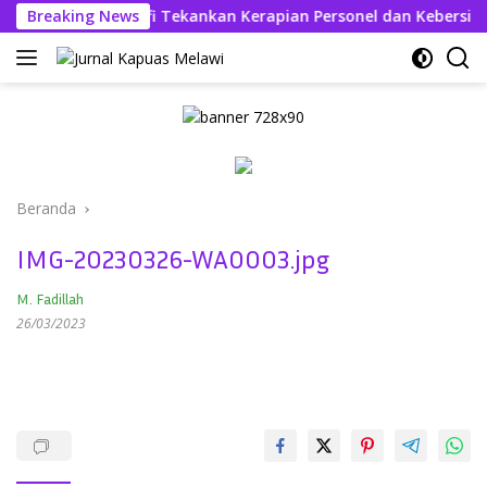
Langsung
lres Askhabul Kahfi Tekankan Kerapian Personel dan Kebersiha
Breaking News
ke
konten
Beranda
IMG-20230326-WA0003.jpg
M. Fadillah
26/03/2023