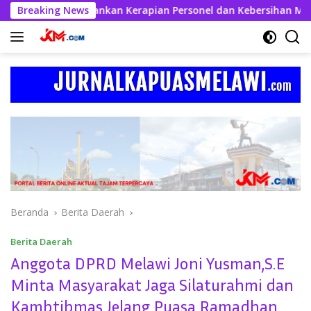
Langsung
l Kahfi Tekankan Kerapian Personel dan Kebersihan Mako
Breaking News
ke
konten
Beranda
Berita Daerah
Berita Daerah
Anggota DPRD Melawi Joni Yusman,S.E
Minta Masyarakat Jaga Silaturahmi dan
Kambtibmas Jelang Puasa Ramadhan