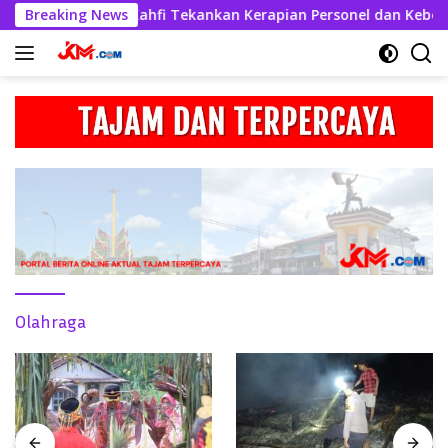
Langsung
res Askhabul Kahfi Tekankan Kerapian Personel dan Kebersihan
Breaking News
ke
konten
Olahraga