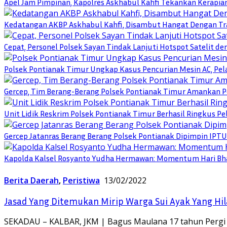
Apel Jam Pimpinan, Kapolres Askhabul Kahfi Tekankan Kerapia
Kedatangan AKBP Askhabul Kahfi, Disambut Hangat Dengan Tra
Cepat, Personel Polsek Sayan Tindak Lanjuti Hotspot Satelit d
Polsek Pontianak Timur Ungkap Kasus Pencurian Mesin AC, Pela
Gercep, Tim Berang-Berang Polsek Pontianak Timur Amankan P
Unit Lidik Reskrim Polsek Pontianak Timur Berhasil Ringkus 
Gercep Jatanras Berang Berang Polsek Pontianak Dipimpin IP
Kapolda Kalsel Rosyanto Yudha Hermawan: Momentum Hari Bha
Berita Daerah
,
Peristiwa
13/02/2022
Jasad Yang Ditemukan Mirip Warga Sui Ayak Yang Hila
SEKADAU – KALBAR, JKM | Bagus Maulana 17 tahun Pergi