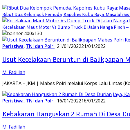
Ribut Dua Kelompok Pemuda, Kapolres Kubu Raya: Masalah Si
Kecelakaan Maut Motor Vs Dump Truck Di Jalan Nanga Pinoh – 
Peristiwa
,
TNI dan Polri
21/01/2022
21/01/2022
Usut Kecelakaan Beruntun di Balikpapan M
M. Fadillah
JAKARTA – JKM | Mabes Polri melalui Korps Lalu Lintas (
Peristiwa
,
TNI dan Polri
16/01/2022
16/01/2022
Kebakaran Hanguskan 2 Rumah Di Desa Dur
M. Fadillah