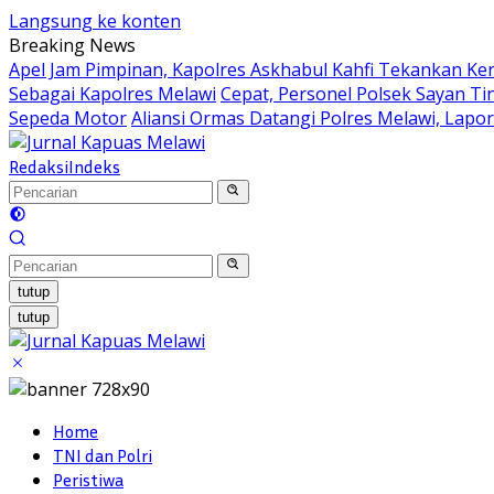
Langsung ke konten
Breaking News
Apel Jam Pimpinan, Kapolres Askhabul Kahfi Tekankan Ke
Sebagai Kapolres Melawi
Cepat, Personel Polsek Sayan Ti
Sepeda Motor
Aliansi Ormas Datangi Polres Melawi, Lapo
Redaksi
Indeks
tutup
tutup
Home
TNI dan Polri
Peristiwa