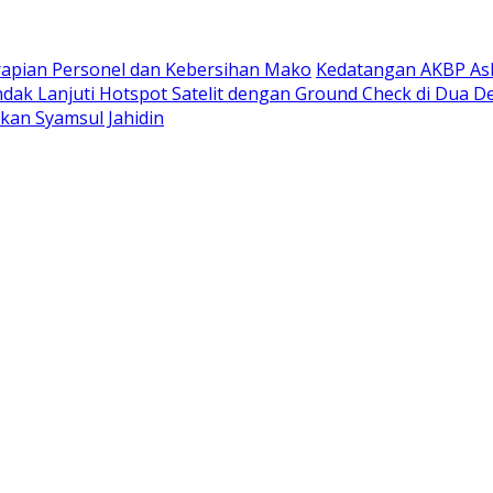
rapian Personel dan Kebersihan Mako
Kedatangan AKBP Ask
ndak Lanjuti Hotspot Satelit dengan Ground Check di Dua D
rkan Syamsul Jahidin