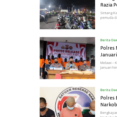
Razia P
Sintang-Ka
pemuda da
Berita Da
Polres
Januari
Melawi – 
Januari hi
Berita Da
Polres
Narkob
Bengkayan