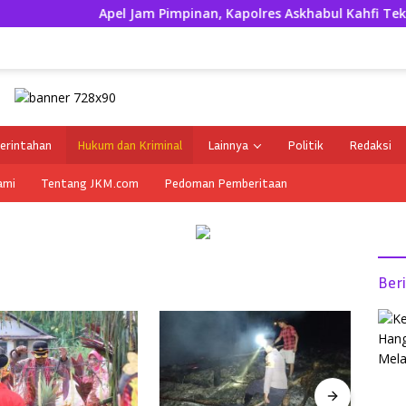
Apel Jam Pimpinan, Kapolres Askhabul Kahfi Tekankan Kerapi
erintahan
Hukum dan Kriminal
Lainnya
Politik
Redaksi
ami
Tentang JKM.com
Pedoman Pemberitaan
Ber