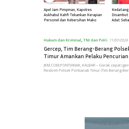
inan, Kapolres
Kedatangan AKBP Askhabul Kahfi,
Cepat, Pe
i Tekankan Kerapian
Disambut Hangat Dengan Tradisi
Tindak La
 Kebersihan Mako
Adat Sebagai Kapolres Melawi
dengan Gr
Hukum dan Kriminal
,
TNI dan Polri
11/07/2026
Gercep, Tim Berang-Berang Polse
Timur Amankan Pelaku Pencurian
Motor
JKM.COM,PONTIANAK, KALBAR – Gerak cepat (gerc
Reskrim Polsek Pontianak Timur (Tim Berang-Ber