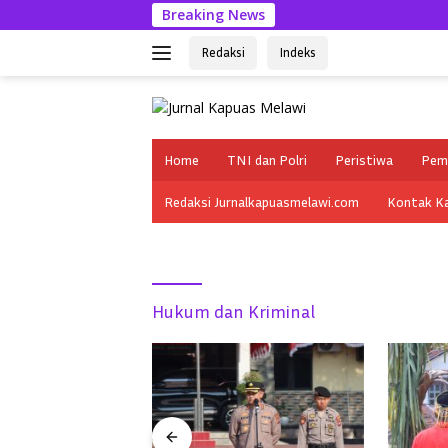
Langsung
Breaking News
ke
konten
Redaksi
Indeks
tutup
Home
TNI dan Polri
Peristiwa
Pem
Redaksi Jurnalkapuasmelawi.com
Kontak K
Hukum dan Kriminal