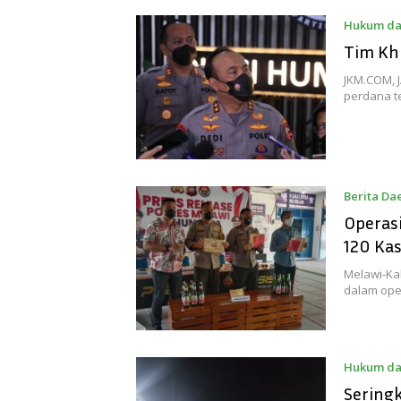
Hukum da
Tim Khu
JKM.COM, 
perdana t
Berita Da
Operas
120 Ka
Melawi-Ka
dalam ope
Hukum da
Sering