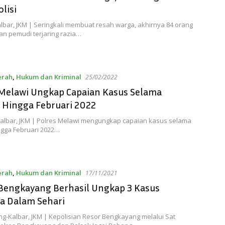
olisi
lbar, JKM | Seringkali membuat resah warga, akhirnya 84 orang
n pemudi terjaring razia…
erah
,
Hukum dan Kriminal
25/02/2022
 Melawi Ungkap Capaian Kasus Selama
 Hingga Februari 2022
Kalbar, JKM | Polres Melawi mengungkap capaian kasus selama
ngga Februari 2022…
erah
,
Hukum dan Kriminal
17/11/2021
 Bengkayang Berhasil Ungkap 3 Kasus
a Dalam Sehari
g-Kalbar, JKM | Kepolisian Resor Bengkayang melalui Sat