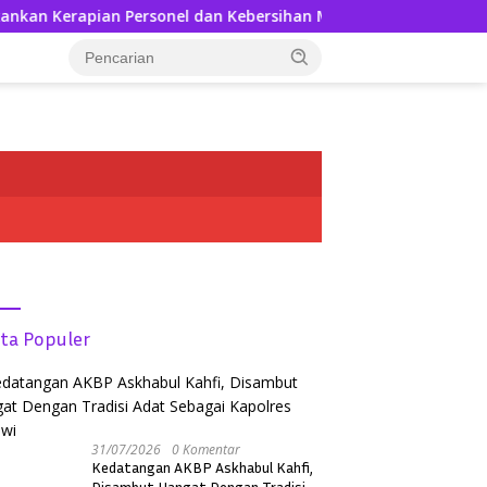
an Personel dan Kebersihan Mako
Kedatangan AKBP Ask
tutup
ita Populer
31/07/2026
0 Komentar
Kedatangan AKBP Askhabul Kahfi,
Disambut Hangat Dengan Tradisi