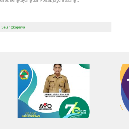
olres Bengkayang dan Polsek Jagoi Babang…
Selengkapnya