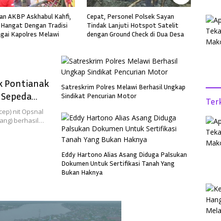
rsonel Polsek Sayan
Polsek Pontianak Timur Ungkap
Gerce
njuti Hotspot Satelit
Kasus Pencurian Mesin AC, Pelaku
Ponti
ound Check di Dua Desa
Residivis Berhasil Diamankan
Pencu
k Pontianak
Satreskrim Polres Melawi Berhasil Ungkap
 Sepeda
Sindikat Pencurian Motor
Ter
ep) nit Opsnal
ang) berhasil…
Eddy Hartono Alias Asang Diduga Palsukan
Dokumen Untuk Sertifikasi Tanah Yang
Bukan Haknya