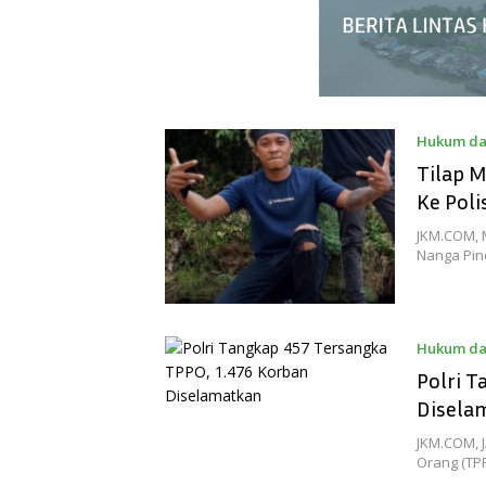
Hukum da
Tilap 
Ke Poli
JKM.COM, 
Nanga Pin
Hukum da
Polri T
Disela
JKM.COM, 
Orang (TP