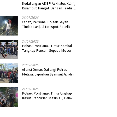
Kedatangan AKBP Askhabul Kahfi,
Disambut Hangat Dengan Tradisi
Adat Sebagai Kapolres Melawi
26/07/2026
Cepat, Personel Polsek Sayan
Tindak Lanjuti Hotspot Satelit
dengan Ground Check di Dua Desa
24/07/2026
Polsek Pontianak Timur Kembali
Tangkap Pencuri Sepeda Motor
23/07/2026
Aliansi Ormas Datangi Polres
Melawi, Laporkan Syamsul Jahidin
21/07/2026
Polsek Pontianak Timur Ungkap
Kasus Pencurian Mesin AC, Pelaku
Residivis Berhasil Diamankan