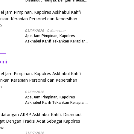
Adat Sebagai Kapolres Melawi
p, Tim Berang-Berang Polsek
Unit Lidik Reskrim Polsek
Ge
anak Timur Amankan Pelaku
Pontianak Timur Berhasil
Po
rian Sepeda Motor
Ringkus Pelaku Penggelapan
D
Sepeda Motor
P
03/08/2026
0 Komentar
T
Apel Jam Pimpinan, Kapolres
Askhabul Kahfi Tekankan Kerapian
Personel dan Kebersihan Mako
kini
03/08/2026
Apel Jam Pimpinan, Kapolres
Askhabul Kahfi Tekankan Kerapian
Personel dan Kebersihan Mako
31/07/2026