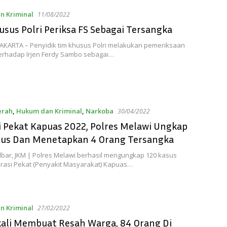
n Kriminal
11/08/2022
sus Polri Periksa FS Sebagai Tersangka
JAKARTA – Penyidik tim khusus Polri melakukan pemeriksaan
erhadap Irjen Ferdy Sambo sebagai…
erah
,
Hukum dan Kriminal
,
Narkoba
30/04/2022
i Pekat Kapuas 2022, Polres Melawi Ungkap
sus Dan Menetapkan 4 Orang Tersangka
lbar, JKM | Polres Melawi berhasil mengungkap 120 kasus
rasi Pekat (Penyakit Masyarakat) Kapuas…
n Kriminal
27/02/2022
kali Membuat Resah Warga, 84 Orang Di