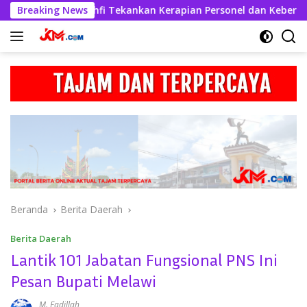
Langsung
Askhabul Kahfi Tekankan Kerapian Personel dan Kebersihan Ma
Breaking News
ke
konten
Beranda
Berita Daerah
Berita Daerah
Lantik 101 Jabatan Fungsional PNS Ini
Pesan Bupati Melawi
M. Fadillah