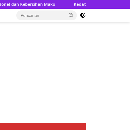
n Mako
Kedatangan AKBP Askhabul Kahfi, Disambut Han
tutup