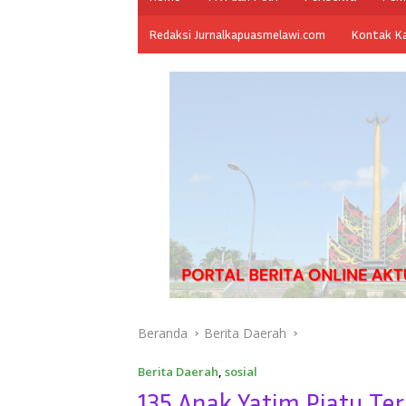
Redaksi Jurnalkapuasmelawi.com
Kontak K
Beranda
Berita Daerah
Berita Daerah
,
sosial
135 Anak Yatim Piatu T