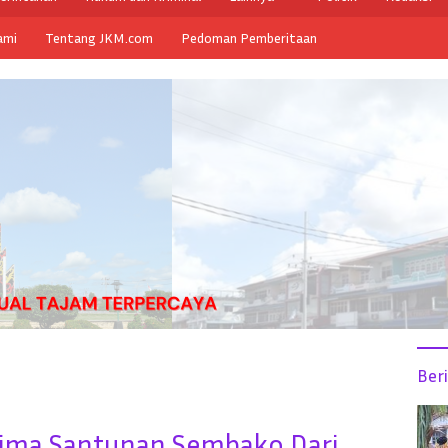
ami
Tentang JKM.com
Pedoman Pemberitaan
Ber
erima Santunan Sembako Dari