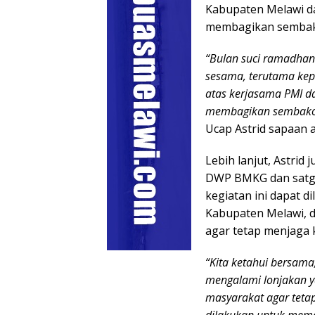
Kabupaten Melawi da
membagikan sembak
“Bulan suci ramadha
sesama, terutama kepa
atas kerjasama PMI d
membagikan sembako k
Ucap Astrid sapaan 
Lebih lanjut, Astri
DWP BMKG dan satga
kegiatan ini dapat 
Kabupaten Melawi, d
agar tetap menjaga 
“Kita ketahui bersam
mengalami lonjakan y
masyarakat agar tetap