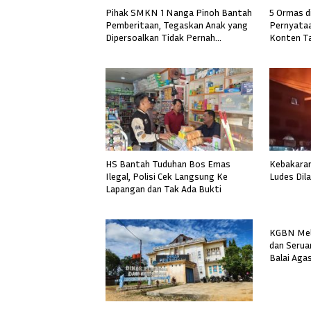
Pihak SMKN 1 Nanga Pinoh Bantah
5 Ormas d
Pemberitaan, Tegaskan Anak yang
Pernyataa
Dipersoalkan Tidak Pernah
Konten Tak
Mendaftar
HS Bantah Tuduhan Bos Emas
Kebakaran
Ilegal, Polisi Cek Langsung Ke
Ludes Dil
Lapangan dan Tak Ada Bukti
KGBN Mela
dan Serua
Balai Aga