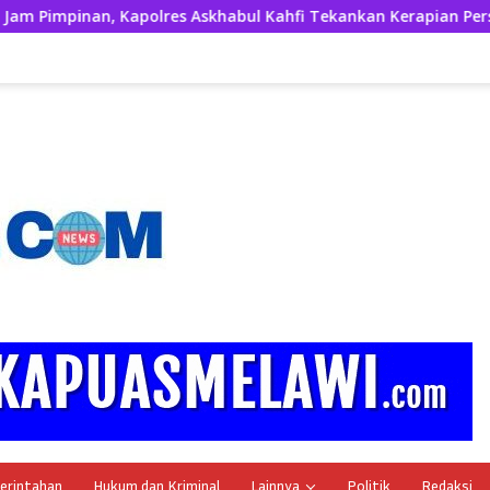
lres Askhabul Kahfi Tekankan Kerapian Personel dan Kebersiha
erintahan
Hukum dan Kriminal
Lainnya
Politik
Redaksi