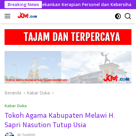
Langsung
skhabul Kahfi Tekankan Kerapian Personel dan Kebersihan Mako
Breaking News
ke
konten
Beranda
Kabar Duka
Kabar Duka
Tokoh Agama Kabupaten Melawi H.
Sapri Nasution Tutup Usia
M. Fadillah