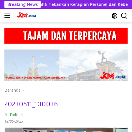
Langsung
lres Askhabul Kahfi Tekankan Kerapian Personel dan Kebersiha
Breaking News
ke
konten
Beranda
20230511_100036
M. Fadillah
12/05/2023