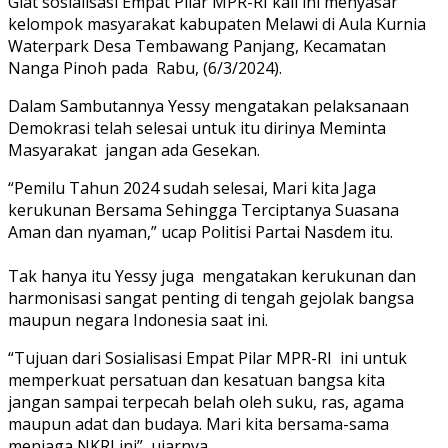
Giat sosialisasi Empat Pilar MPR-RI kali ini menyasar
kelompok masyarakat kabupaten Melawi di Aula Kurnia
Waterpark Desa Tembawang Panjang, Kecamatan
Nanga Pinoh pada Rabu, (6/3/2024).
Dalam Sambutannya Yessy mengatakan pelaksanaan
Demokrasi telah selesai untuk itu dirinya Meminta
Masyarakat jangan ada Gesekan.
“Pemilu Tahun 2024 sudah selesai, Mari kita Jaga
kerukunan Bersama Sehingga Terciptanya Suasana
Aman dan nyaman,” ucap Politisi Partai Nasdem itu.
Tak hanya itu Yessy juga mengatakan kerukunan dan
harmonisasi sangat penting di tengah gejolak bangsa
maupun negara Indonesia saat ini.
“Tujuan dari Sosialisasi Empat Pilar MPR-RI ini untuk
memperkuat persatuan dan kesatuan bangsa kita
jangan sampai terpecah belah oleh suku, ras, agama
maupun adat dan budaya. Mari kita bersama-sama
menjaga NKRI ini”, ujarnya