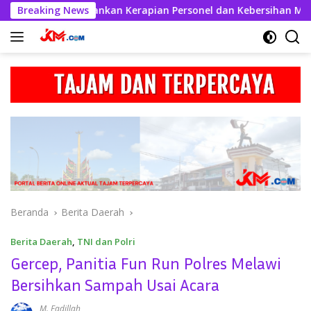
Langsung
ul Kahfi Tekankan Kerapian Personel dan Kebersihan Mako
Breaking News
ke
konten
Beranda
Berita Daerah
Berita Daerah
,
TNI dan Polri
Gercep, Panitia Fun Run Polres Melawi
Bersihkan Sampah Usai Acara
M. Fadillah