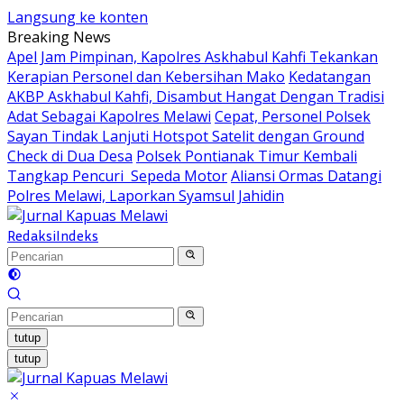
Langsung ke konten
Breaking News
Apel Jam Pimpinan, Kapolres Askhabul Kahfi Tekankan
Kerapian Personel dan Kebersihan Mako
Kedatangan
AKBP Askhabul Kahfi, Disambut Hangat Dengan Tradisi
Adat Sebagai Kapolres Melawi
Cepat, Personel Polsek
Sayan Tindak Lanjuti Hotspot Satelit dengan Ground
Check di Dua Desa
Polsek Pontianak Timur Kembali
Tangkap Pencuri Sepeda Motor
Aliansi Ormas Datangi
Polres Melawi, Laporkan Syamsul Jahidin
Redaksi
Indeks
tutup
tutup