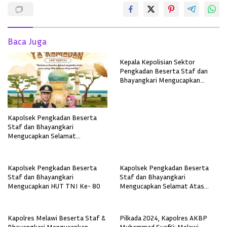
Baca Juga
Kepala Kepolisian Sektor
Pengkadan Beserta Staf dan
Bhayangkari Mengucapkan
Selamat Hari Sumpah Pemuda 28
Oktober
Kapolsek Pengkadan Beserta
Staf dan Bhayangkari
Mengucapkan Selamat
Menunaikan Ibadah Puasa
Ramadan 1447 H
Kapolsek Pengkadan Beserta
Kapolsek Pengkadan Beserta
Staf dan Bhayangkari
Staf dan Bhayangkari
Mengucapkan HUT TNI Ke- 80
Mengucapkan Selamat Atas
Penyelengaraan Musabaqah
Tilawatil Qur’an Ke- XXXIII
Tingkat Provinsi Kalbar 2025
Kapolres Melawi Beserta Staf &
Pilkada 2024, Kapolres AKBP
Bhayangkari Mengucapkan
Muhammad Syafi’i: Melawi