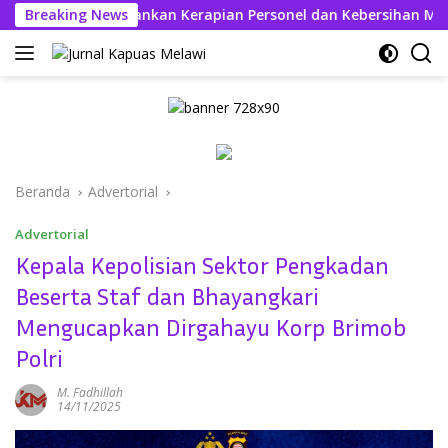
Langsung
abul Kahfi Tekankan Kerapian Personel dan Kebersihan Mako
Breaking News
ke
konten
Beranda
Advertorial
Advertorial
Kepala Kepolisian Sektor Pengkadan
Beserta Staf dan Bhayangkari
Mengucapkan Dirgahayu Korp Brimob
Polri
M. Fadhillah
14/11/2025