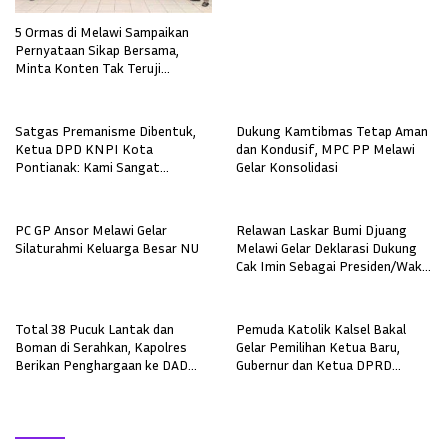
5 Ormas di Melawi Sampaikan
Pernyataan Sikap Bersama,
Minta Konten Tak Teruji
Diklarifikasi
Satgas Premanisme Dibentuk,
Dukung Kamtibmas Tetap Aman
Ketua DPD KNPI Kota
dan Kondusif, MPC PP Melawi
Pontianak: Kami Sangat
Gelar Konsolidasi
Mengapresiasi Langkat Cepat
Pemkot
PC GP Ansor Melawi Gelar
Relawan Laskar Bumi Djuang
Silaturahmi Keluarga Besar NU
Melawi Gelar Deklarasi Dukung
Cak Imin Sebagai Presiden/Wakil
Presiden Di Pemilu 2024
Total 38 Pucuk Lantak dan
Pemuda Katolik Kalsel Bakal
Boman di Serahkan, Kapolres
Gelar Pemilihan Ketua Baru,
Berikan Penghargaan ke DAD
Gubernur dan Ketua DPRD
Melawi
Diminta Hadir