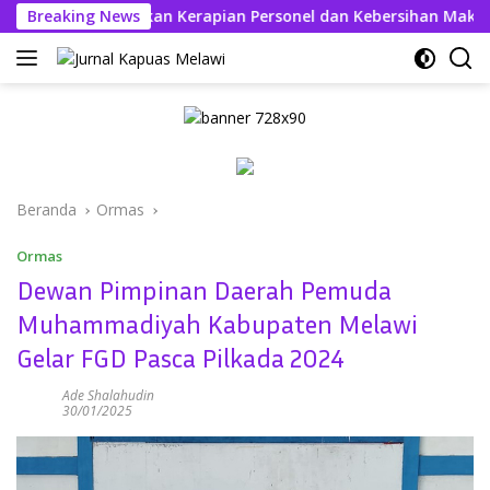
Langsung
l Kahfi Tekankan Kerapian Personel dan Kebersihan Mako
Breaking News
ke
konten
Beranda
Ormas
Ormas
Dewan Pimpinan Daerah Pemuda
Muhammadiyah Kabupaten Melawi
Gelar FGD Pasca Pilkada 2024
Ade Shalahudin
30/01/2025