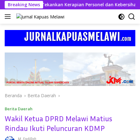
Langsung
skhabul Kahfi Tekankan Kerapian Personel dan Kebersihan Mako
Breaking News
ke
konten
Beranda
Berita Daerah
Berita Daerah
Wakil Ketua DPRD Melawi Matius
Rindau Ikuti Peluncuran KDMP
M. Fadillah