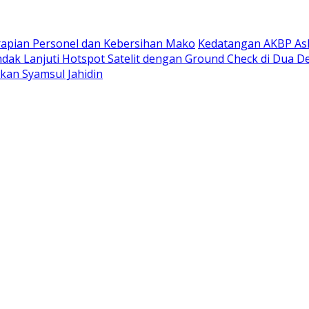
rapian Personel dan Kebersihan Mako
Kedatangan AKBP Ask
ndak Lanjuti Hotspot Satelit dengan Ground Check di Dua D
rkan Syamsul Jahidin