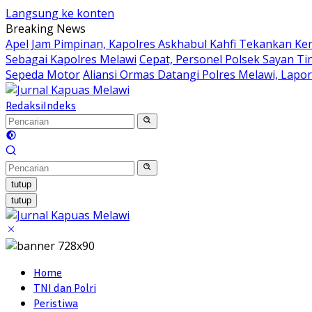
Langsung ke konten
Breaking News
Apel Jam Pimpinan, Kapolres Askhabul Kahfi Tekankan Ke
Sebagai Kapolres Melawi
Cepat, Personel Polsek Sayan Ti
Sepeda Motor
Aliansi Ormas Datangi Polres Melawi, Lapo
Redaksi
Indeks
tutup
tutup
Home
TNI dan Polri
Peristiwa