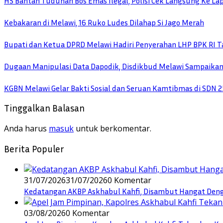
HS Bantah Tuduhan Bos Emas Ilegal, Polisi Cek Langsung Ke La
Kebakaran di Melawi, 16 Ruko Ludes Dilahap Si Jago Merah
Bupati dan Ketua DPRD Melawi Hadiri Penyerahan LHP BPK RI 
Dugaan Manipulasi Data Dapodik, Disdikbud Melawi Sampaikan 
KGBN Melawi Gelar Bakti Sosial dan Seruan Kamtibmas di SDN 2
Tinggalkan Balasan
Anda harus
masuk
untuk berkomentar.
Berita Populer
31/07/2026
31/07/2026
0 Komentar
Kedatangan AKBP Askhabul Kahfi, Disambut Hangat Denga
03/08/2026
0 Komentar