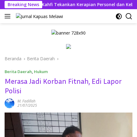
Langsung
res Askhabul Kahfi Tekankan Kerapian Personel dan Kebersihan
Breaking News
ke
konten
Beranda
Berita Daerah
Berita Daerah
,
Hukum
Merasa Jadi Korban Fitnah, Edi Lapor
Polisi
M. Fadillah
21/07/2025