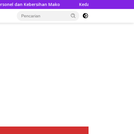
an Mako
Kedatangan AKBP Askhabul Kahfi, Disambut Han
tutup