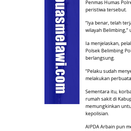
Penmas Humas Polr
peristiwa tersebut.
“Iya benar, telah t
wilayah Belimbing,” u
Ia menjelaskan, pelak
Polsek Belimbing Pol
berlangsung.
“Pelaku sudah menye
melakukan perbuata
Sementara itu, korba
rumah sakit di Kabu
memungkinkan untuk 
kepolisian.
AIPDA Arbain pun me