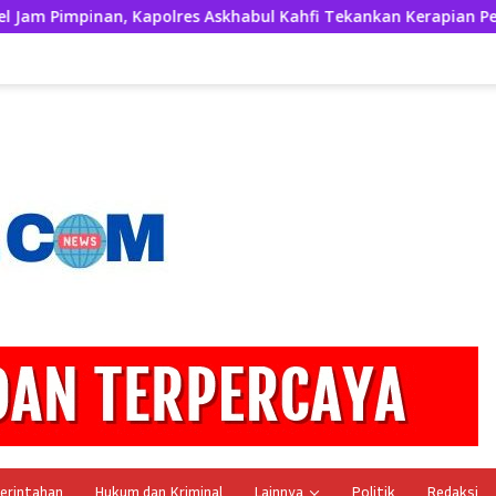
lres Askhabul Kahfi Tekankan Kerapian Personel dan Kebersih
erintahan
Hukum dan Kriminal
Lainnya
Politik
Redaksi