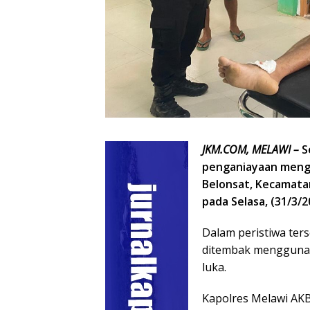
JKM.COM, MELAWI –
S
penganiayaan mengu
Belonsat, Kecamata
pada Selasa, (31/3/2
Dalam peristiwa ter
ditembak menggunak
luka.
Kapolres Melawi AKB