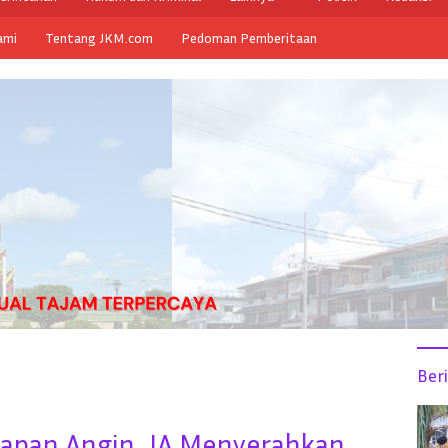
ami
Tentang JKM.com
Pedoman Pemberitaan
Ber
napan Angin, JA Menyerahkan