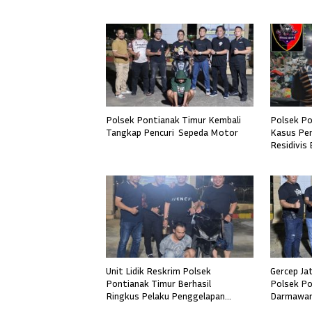
Polsek Pontianak Timur Kembali
Polsek Po
Tangkap Pencuri Sepeda Motor
Kasus Pen
Residivis
Unit Lidik Reskrim Polsek
Gercep Ja
Pontianak Timur Berhasil
Polsek Po
Ringkus Pelaku Penggelapan
Darmawan 
Sepeda Motor
Pelaku Pe