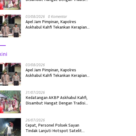
Adat Sebagai Kapolres Melawi
03/08/2026
0 Komentar
Apel Jam Pimpinan, Kapolres
Askhabul Kahfi Tekankan Kerapian
Personel dan Kebersihan Mako
kini
03/08/2026
Apel Jam Pimpinan, Kapolres
Askhabul Kahfi Tekankan Kerapian
Personel dan Kebersihan Mako
31/07/2026
Kedatangan AKBP Askhabul Kahfi,
Disambut Hangat Dengan Tradisi
Adat Sebagai Kapolres Melawi
26/07/2026
Cepat, Personel Polsek Sayan
Tindak Lanjuti Hotspot Satelit
dengan Ground Check di Dua Desa