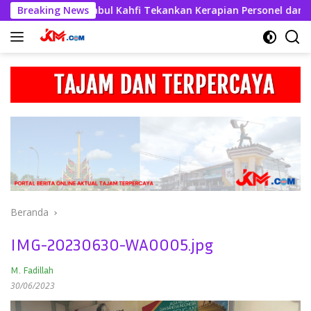
Langsung
, Kapolres Askhabul Kahfi Tekankan Kerapian Personel dan Keb
Breaking News
ke
konten
Beranda
IMG-20230630-WA0005.jpg
M. Fadillah
30/06/2023