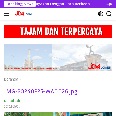
Langsung
polres Melawi Rayakan Dengan Cara Berbeda
Breaking News
Apel Jam P
ke
konten
Beranda
IMG-20240225-WA0026.jpg
M. Fadillah
26/02/2024