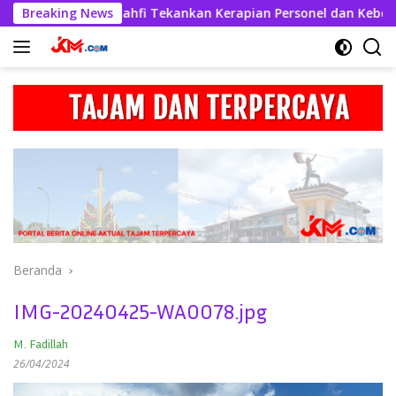
Langsung
lres Askhabul Kahfi Tekankan Kerapian Personel dan Kebersiha
Breaking News
ke
konten
Beranda
IMG-20240425-WA0078.jpg
M. Fadillah
26/04/2024