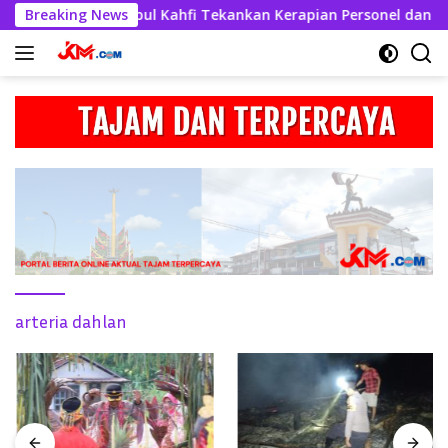
Langsung
apolres Askhabul Kahfi Tekankan Kerapian Personel dan Keber
Breaking News
ke
konten
arteria dahlan