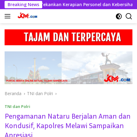
Langsung
bul Kahfi Tekankan Kerapian Personel dan Kebersihan Mako
Breaking News
ke
konten
Beranda
TNI dan Polri
TNI dan Polri
Pengamanan Nataru Berjalan Aman dan
Kondusif, Kapolres Melawi Sampaikan
Apresiasi