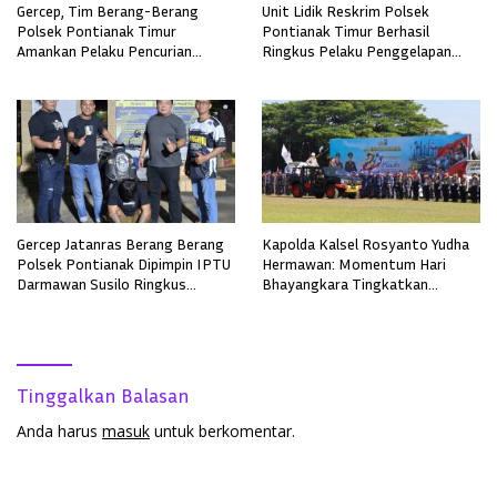
Gercep, Tim Berang-Berang
Unit Lidik Reskrim Polsek
Polsek Pontianak Timur
Pontianak Timur Berhasil
Amankan Pelaku Pencurian
Ringkus Pelaku Penggelapan
Sepeda Motor
Sepeda Motor
Gercep Jatanras Berang Berang
Kapolda Kalsel Rosyanto Yudha
Polsek Pontianak Dipimpin IPTU
Hermawan: Momentum Hari
Darmawan Susilo Ringkus
Bhayangkara Tingkatkan
Terduga Pelaku Pemerkosaan di
Pelayanan, Profesionalisme, dan
Boyan Tanjung
Kepercayaan Masyarakat
Tinggalkan Balasan
Anda harus
masuk
untuk berkomentar.