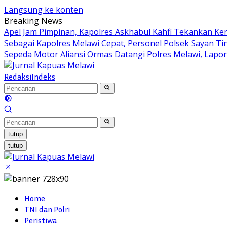
Langsung ke konten
Breaking News
Apel Jam Pimpinan, Kapolres Askhabul Kahfi Tekankan Ke
Sebagai Kapolres Melawi
Cepat, Personel Polsek Sayan Ti
Sepeda Motor
Aliansi Ormas Datangi Polres Melawi, Lapo
Redaksi
Indeks
tutup
tutup
Home
TNI dan Polri
Peristiwa