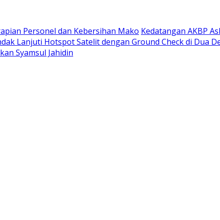
rapian Personel dan Kebersihan Mako
Kedatangan AKBP Ask
ndak Lanjuti Hotspot Satelit dengan Ground Check di Dua D
rkan Syamsul Jahidin