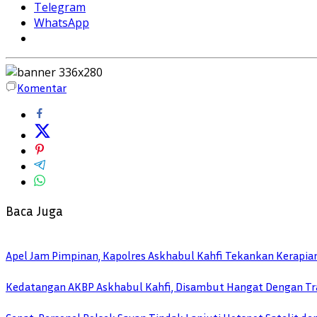
Telegram
WhatsApp
Komentar
Baca Juga
Apel Jam Pimpinan, Kapolres Askhabul Kahfi Tekankan Kerapia
Kedatangan AKBP Askhabul Kahfi, Disambut Hangat Dengan Tra