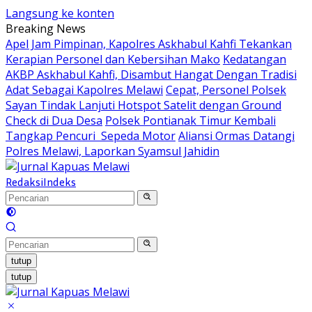
Langsung ke konten
Breaking News
Apel Jam Pimpinan, Kapolres Askhabul Kahfi Tekankan
Kerapian Personel dan Kebersihan Mako
Kedatangan
AKBP Askhabul Kahfi, Disambut Hangat Dengan Tradisi
Adat Sebagai Kapolres Melawi
Cepat, Personel Polsek
Sayan Tindak Lanjuti Hotspot Satelit dengan Ground
Check di Dua Desa
Polsek Pontianak Timur Kembali
Tangkap Pencuri Sepeda Motor
Aliansi Ormas Datangi
Polres Melawi, Laporkan Syamsul Jahidin
Redaksi
Indeks
tutup
tutup