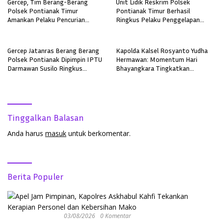
Gercep, Tim Berang-Berang
Unit Lidik Reskrim Polsek
Polsek Pontianak Timur
Pontianak Timur Berhasil
Amankan Pelaku Pencurian
Ringkus Pelaku Penggelapan
Sepeda Motor
Sepeda Motor
Gercep Jatanras Berang Berang
Kapolda Kalsel Rosyanto Yudha
Polsek Pontianak Dipimpin IPTU
Hermawan: Momentum Hari
Darmawan Susilo Ringkus
Bhayangkara Tingkatkan
Terduga Pelaku Pemerkosaan di
Pelayanan, Profesionalisme, dan
Boyan Tanjung
Kepercayaan Masyarakat
Tinggalkan Balasan
Anda harus
masuk
untuk berkomentar.
Berita Populer
03/08/2026
0 Komentar