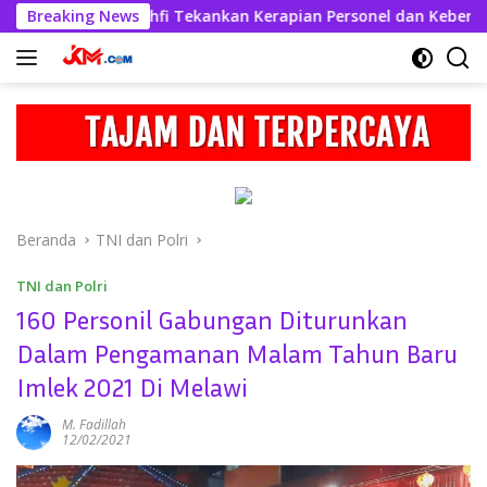
Langsung
es Askhabul Kahfi Tekankan Kerapian Personel dan Kebersihan
Breaking News
ke
konten
Beranda
TNI dan Polri
TNI dan Polri
160 Personil Gabungan Diturunkan
Dalam Pengamanan Malam Tahun Baru
Imlek 2021 Di Melawi
M. Fadillah
12/02/2021