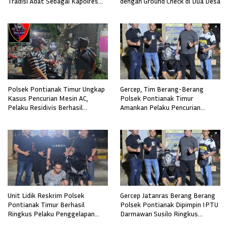
Tradisi Adat Sebagai Kapolres
dengan Ground Check di Dua Desa
Melawi
Polsek Pontianak Timur Ungkap
Gercep, Tim Berang-Berang
Kasus Pencurian Mesin AC,
Polsek Pontianak Timur
Pelaku Residivis Berhasil
Amankan Pelaku Pencurian
Diamankan
Sepeda Motor
Unit Lidik Reskrim Polsek
Gercep Jatanras Berang Berang
Pontianak Timur Berhasil
Polsek Pontianak Dipimpin IPTU
Ringkus Pelaku Penggelapan
Darmawan Susilo Ringkus
Sepeda Motor
Terduga Pelaku Pemerkosaan di