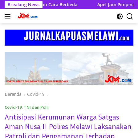
Langsung
yakan Dengan Cara Berbeda
Breaking News
Apel Jam Pimpinan, Kapolre
ke
konten
Beranda
Covid-19
Covid-19
,
TNI dan Polri
Antisipasi Kerumunan Warga Satgas
Aman Nusa II Polres Melawi Laksanakan
Patroli dan Pengamanan Terhadap