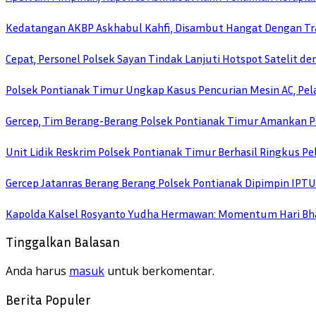
Kedatangan AKBP Askhabul Kahfi, Disambut Hangat Dengan Tra
Cepat, Personel Polsek Sayan Tindak Lanjuti Hotspot Satelit d
Polsek Pontianak Timur Ungkap Kasus Pencurian Mesin AC, Pela
Gercep, Tim Berang-Berang Polsek Pontianak Timur Amankan P
Unit Lidik Reskrim Polsek Pontianak Timur Berhasil Ringkus 
Gercep Jatanras Berang Berang Polsek Pontianak Dipimpin IP
Kapolda Kalsel Rosyanto Yudha Hermawan: Momentum Hari Bha
Tinggalkan Balasan
Anda harus
masuk
untuk berkomentar.
Berita Populer