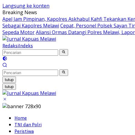
Langsung ke konten
Breaking News
Apel Jam Pimpinan, Kapolres Askhabul Kahfi Tekankan Ke
Sebagai Kapolres Melawi
Cepat, Personel Polsek Sayan Ti
Sepeda Motor
Aliansi Ormas Datangi Polres Melawi, Lapo
Redaksi
Indeks
tutup
tutup
Home
TNI dan Polri
Peristiwa