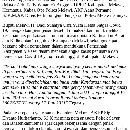
(Mayor Arh. Eddy Winarno). Anggota DPRD Kabupaten Melawi,
Hermanus, Kabag Ops Polres Melawi, AKP Aang Permana,
S.IP.,M.AP, Dinas Perhubungan, dan jajaran Polres Melawi lainnya.
Bupati Melawi H. Dadi Sunarya Usfa Yursa Ketua Satgas Covid-
19, mengatakan peninjauan tersebut dimaksudkan untuk melihat
kesiapan pos perbatasan atau pintu masuk antara Kalimantan Barat
dan Kalimantan Tengah ke Kabupaten Melawi, sekaligus rapat
bersama pihak perusahaan dalam mendukung Pemerintah
Kabupaten Melawi dalam menekan angka kasus penularan dan
penyebaran Covid-19 yang masih tinggi di Kabupaten Melawi.
“Terkait Lalu lintas warga masyarakat yang keluar masuk melintasi
di pos perbatasan Kal-Teng Kal-Bar, dilakukan penyekatan Bagi
warga yang melintas di pos Km 80, Untuk pengguna kendaraan
umum yang diperbolehkan melintasi yaitu Kendaraan membawa
sembako, BBM dan Kendaraan emergency (Membawa orang sakit)
terhitung dari Hari Jum’at tanggal 4 Juni 2021 sampai tanggal 16
Juni 2021 sesuai Surat Edaran Bupati Melawi Nomor :
360/89/ST.VI. tanggal 2 Juni 2021”
Tegasnya.
Pada kesempatan yang sama, Kapolres Melawi, AKBP Sigit
Elyanto Nurharhanto, S.I.K meminta para anggota Polsek Sayan
dan Bhabinkamtibmas agar dapat bekerjasama dengan pihak
perusahaan untuk melakukan pengawasan dan pengecekan terhadap