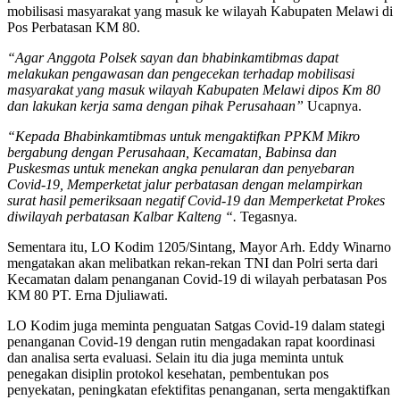
mobilisasi masyarakat yang masuk ke wilayah Kabupaten Melawi di
Pos Perbatasan KM 80.
“Agar Anggota Polsek sayan dan bhabinkamtibmas dapat
melakukan pengawasan dan pengecekan terhadap mobilisasi
masyarakat yang masuk wilayah Kabupaten Melawi dipos Km 80
dan lakukan kerja sama dengan pihak Perusahaan”
Ucapnya.
“Kepada Bhabinkamtibmas untuk mengaktifkan PPKM Mikro
bergabung dengan Perusahaan, Kecamatan, Babinsa dan
Puskesmas untuk menekan angka penularan dan penyebaran
Covid-19, Memperketat jalur perbatasan dengan melampirkan
surat hasil pemeriksaan negatif Covid-19 dan Memperketat Prokes
diwilayah perbatasan Kalbar Kalteng “.
Tegasnya.
Sementara itu, LO Kodim 1205/Sintang, Mayor Arh. Eddy Winarno
mengatakan akan melibatkan rekan-rekan TNI dan Polri serta dari
Kecamatan dalam penanganan Covid-19 di wilayah perbatasan Pos
KM 80 PT. Erna Djuliawati.
LO Kodim juga meminta penguatan Satgas Covid-19 dalam stategi
penanganan Covid-19 dengan rutin mengadakan rapat koordinasi
dan analisa serta evaluasi. Selain itu dia juga meminta untuk
penegakan disiplin protokol kesehatan, pembentukan pos
penyekatan, peningkatan efektifitas penanganan, serta mengaktifkan