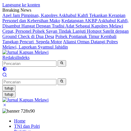
Langsung ke konten
Breaking News
Apel Jam Pimpinan, Kapolres Askhabul Kahfi Tekankan Kerapian
Personel dan Kebersihan Mako
Kedatangan AKBP Askhabul Kahfi,
Disambut Hangat Dengan Tradisi Adat Sebagai Kapolres Melawi
Cepat, Personel Polsek Sayan Tindak Lanjuti Hotspot Satelit dengan
Ground Check di Dua Desa
Polsek Pontianak Timur Kembali
Tangkap Pencuri Sepeda Motor
Aliansi Ormas Datangi Polres
Melawi, Laporkan Syamsul Jahidin
Redaksi
Indeks
tutup
tutup
Home
TNI dan Polri