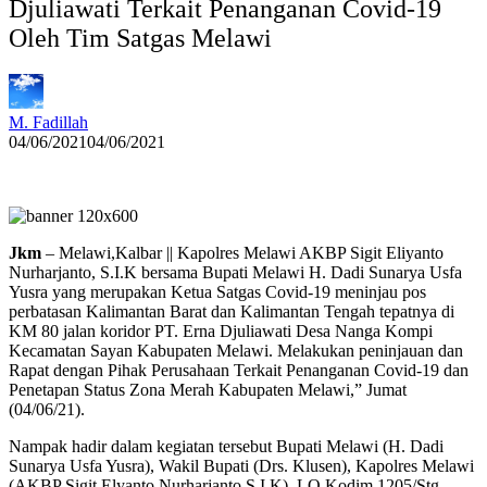
Djuliawati Terkait Penanganan Covid-19
Oleh Tim Satgas Melawi
M. Fadillah
04/06/2021
04/06/2021
Jkm
– Melawi,Kalbar || Kapolres Melawi AKBP Sigit Eliyanto
Nurharjanto, S.I.K bersama Bupati Melawi H. Dadi Sunarya Usfa
Yusra yang merupakan Ketua Satgas Covid-19 meninjau pos
perbatasan Kalimantan Barat dan Kalimantan Tengah tepatnya di
KM 80 jalan koridor PT. Erna Djuliawati Desa Nanga Kompi
Kecamatan Sayan Kabupaten Melawi. Melakukan peninjauan dan
Rapat dengan Pihak Perusahaan Terkait Penanganan Covid-19 dan
Penetapan Status Zona Merah Kabupaten Melawi,” Jumat
(04/06/21).
Nampak hadir dalam kegiatan tersebut Bupati Melawi (H. Dadi
Sunarya Usfa Yusra), Wakil Bupati (Drs. Klusen), Kapolres Melawi
(AKBP Sigit Elyanto Nurharjanto S.I.K), LO Kodim 1205/Stg