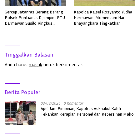
Gercep Jatanras Berang Berang
Kapolda Kalsel Rosyanto Yudha
Polsek Pontianak Dipimpin IPTU
Hermawan: Momentum Hari
Darmawan Susilo Ringkus
Bhayangkara Tingkatkan
Terduga Pelaku Pemerkosaan di
Pelayanan, Profesionalisme, dan
Boyan Tanjung
Kepercayaan Masyarakat
Tinggalkan Balasan
Anda harus
masuk
untuk berkomentar.
Berita Populer
03/08/2026
0 Komentar
Apel Jam Pimpinan, Kapolres Askhabul Kahfi
Tekankan Kerapian Personel dan Kebersihan Mako