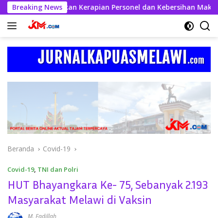
Langsung
l Kahfi Tekankan Kerapian Personel dan Kebersihan Mako
Breaking News
ke
konten
Beranda
Covid-19
Covid-19
,
TNI dan Polri
HUT Bhayangkara Ke- 75, Sebanyak 2.193
Masyarakat Melawi di Vaksin
M. Fadillah