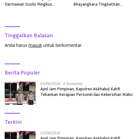
Darmawan Susilo Ringkus
Bhayangkara Tingkatkan
Terduga Pelaku Pemerkosaan di
Pelayanan, Profesionalisme, dan
Boyan Tanjung
Kepercayaan Masyarakat
Tinggalkan Balasan
Anda harus
masuk
untuk berkomentar.
Berita Populer
03/08/2026
0 Komentar
Apel Jam Pimpinan, Kapolres Askhabul Kahfi
Tekankan Kerapian Personel dan Kebersihan Mako
Terkini
03/08/2026
Apel Jam Pimpinan, Kapolres Askhabul Kahfi