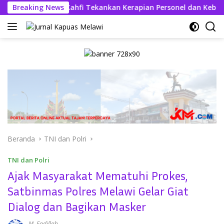
Langsung
s Askhabul Kahfi Tekankan Kerapian Personel dan Kebersihan 
Breaking News
ke
konten
Beranda
TNI dan Polri
TNI dan Polri
Ajak Masyarakat Mematuhi Prokes,
Satbinmas Polres Melawi Gelar Giat
Dialog dan Bagikan Masker
M. Fadillah