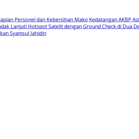
rapian Personel dan Kebersihan Mako
Kedatangan AKBP Ask
ndak Lanjuti Hotspot Satelit dengan Ground Check di Dua D
rkan Syamsul Jahidin