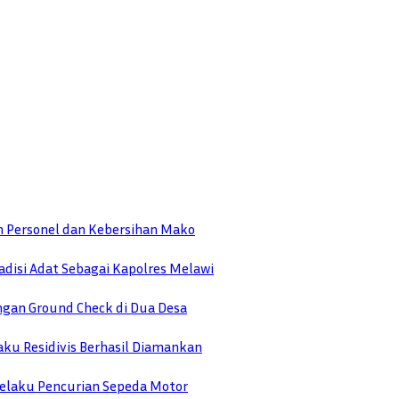
n Personel dan Kebersihan Mako
disi Adat Sebagai Kapolres Melawi
engan Ground Check di Dua Desa
ku Residivis Berhasil Diamankan
elaku Pencurian Sepeda Motor