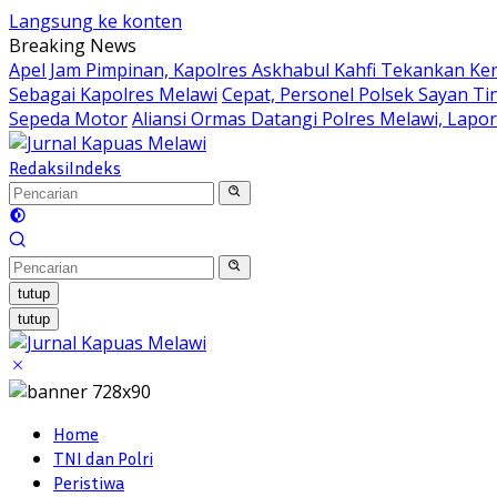
Langsung ke konten
Breaking News
Apel Jam Pimpinan, Kapolres Askhabul Kahfi Tekankan Ke
Sebagai Kapolres Melawi
Cepat, Personel Polsek Sayan Ti
Sepeda Motor
Aliansi Ormas Datangi Polres Melawi, Lapo
Redaksi
Indeks
tutup
tutup
Home
TNI dan Polri
Peristiwa