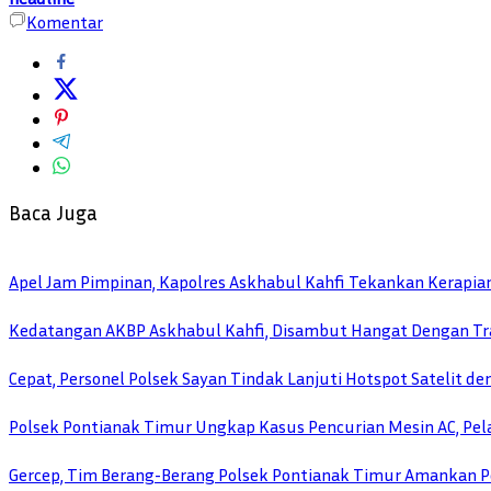
Komentar
Baca Juga
Apel Jam Pimpinan, Kapolres Askhabul Kahfi Tekankan Kerapia
Kedatangan AKBP Askhabul Kahfi, Disambut Hangat Dengan Tra
Cepat, Personel Polsek Sayan Tindak Lanjuti Hotspot Satelit d
Polsek Pontianak Timur Ungkap Kasus Pencurian Mesin AC, Pela
Gercep, Tim Berang-Berang Polsek Pontianak Timur Amankan P