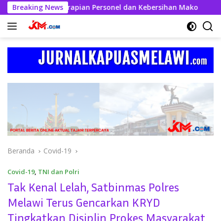
Langsung
Tekankan Kerapian Personel dan Kebersihan Mako
Breaking News
Kedat
ke
konten
Beranda
Covid-19
Covid-19
,
TNI dan Polri
Tak Kenal Lelah, Satbinmas Polres
Melawi Terus Gencarkan KRYD
Tingkatkan Disiplin Prokes Masyarakat