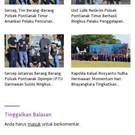
Gercep, Tim Berang-Berang
Unit Lidik Reskrim Polsek
Polsek Pontianak Timur
Pontianak Timur Berhasil
Amankan Pelaku Pencurian
Ringkus Pelaku Penggelapan
Sepeda Motor
Sepeda Motor
Gercep Jatanras Berang Berang
Kapolda Kalsel Rosyanto Yudha
Polsek Pontianak Dipimpin IPTU
Hermawan: Momentum Hari
Darmawan Susilo Ringkus
Bhayangkara Tingkatkan
Terduga Pelaku Pemerkosaan di
Pelayanan, Profesionalisme, dan
Boyan Tanjung
Kepercayaan Masyarakat
Tinggalkan Balasan
Anda harus
masuk
untuk berkomentar.