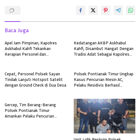
Baca Juga
Apel Jam Pimpinan, Kapolres
Kedatangan AKBP Askhabul
Askhabul Kahfi Tekankan
Kahfi, Disambut Hangat Dengan
Kerapian Personel dan
Tradisi Adat Sebagai Kapolres
Kebersihan Mako
Melawi
Cepat, Personel Polsek Sayan
Polsek Pontianak Timur Ungkap
Tindak Lanjuti Hotspot Satelit
Kasus Pencurian Mesin AC,
dengan Ground Check di Dua Desa
Pelaku Residivis Berhasil
Diamankan
Gercep, Tim Berang-Berang
Polsek Pontianak Timur
Amankan Pelaku Pencurian
Sepeda Motor
Unit Lidik Reskrim Polsek