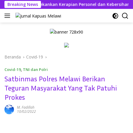
Langsung
skhabul Kahfi Tekankan Kerapian Personel dan Kebersihan Mak
Breaking News
ke
konten
Beranda
Covid-19
Covid-19
,
TNI dan Polri
Satbinmas Polres Melawi Berikan
Teguran Masyarakat Yang Tak Patuhi
Prokes
M. Fadillah
10/02/2022