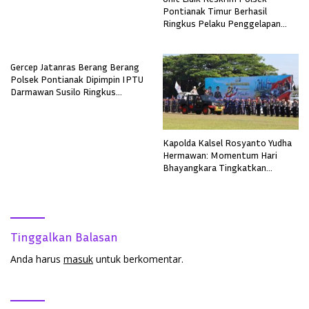
Pontianak Timur Berhasil
Ringkus Pelaku Penggelapan
Sepeda Motor
Gercep Jatanras Berang Berang
Polsek Pontianak Dipimpin IPTU
Darmawan Susilo Ringkus
Terduga Pelaku Pemerkosaan di
Boyan Tanjung
Kapolda Kalsel Rosyanto Yudha
Hermawan: Momentum Hari
Bhayangkara Tingkatkan
Pelayanan, Profesionalisme, dan
Kepercayaan Masyarakat
Tinggalkan Balasan
Anda harus
masuk
untuk berkomentar.