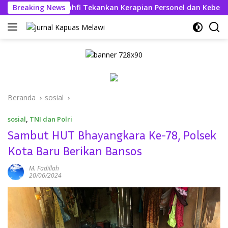
Langsung
 Askhabul Kahfi Tekankan Kerapian Personel dan Kebersihan Ma
Breaking News
ke
konten
Beranda
sosial
sosial
,
TNI dan Polri
Sambut HUT Bhayangkara Ke-78, Polsek
Kota Baru Berikan Bansos
M. Fadillah
20/06/2024