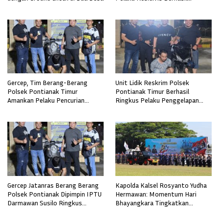
Diamankan
Gercep, Tim Berang-Berang
Unit Lidik Reskrim Polsek
Polsek Pontianak Timur
Pontianak Timur Berhasil
Amankan Pelaku Pencurian
Ringkus Pelaku Penggelapan
Sepeda Motor
Sepeda Motor
Gercep Jatanras Berang Berang
Kapolda Kalsel Rosyanto Yudha
Polsek Pontianak Dipimpin IPTU
Hermawan: Momentum Hari
Darmawan Susilo Ringkus
Bhayangkara Tingkatkan
Terduga Pelaku Pemerkosaan di
Pelayanan, Profesionalisme, dan