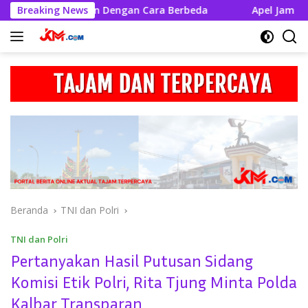
Langsung
lawi Rayakan Dengan Cara Berbeda
Breaking News
Apel Jam Pimpinan, 
ke
konten
Beranda
TNI dan Polri
TNI dan Polri
Pertanyakan Hasil Putusan Sidang
Komisi Etik Polri, Rita Tjung Minta Polda
Kalbar Transparan