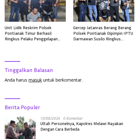
Unit Lidik Reskrim Polsek
Gercep Jatanras Berang Berang
Pontianak Timur Berhasil
Polsek Pontianak Dipimpin IPTU
Ringkus Pelaku Penggelapan
Darmawan Susilo Ringkus
Sepeda Motor
Terduga Pelaku Pemerkosaan di
Boyan Tanjung
Tinggalkan Balasan
Anda harus
masuk
untuk berkomentar.
Berita Populer
10/08/2026
0 Komentar
Ultah Personelnya, Kapolres Melawi Rayakan
Dengan Cara Berbeda