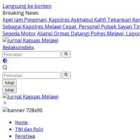
Langsung ke konten
Breaking News
Apel Jam Pimpinan, Kapolres Askhabul Kahfi Tekankan Ke
Sebagai Kapolres Melawi
Cepat, Personel Polsek Sayan Ti
Sepeda Motor
Aliansi Ormas Datangi Polres Melawi, Lapo
Redaksi
Indeks
tutup
tutup
Home
TNI dan Polri
Peristiwa