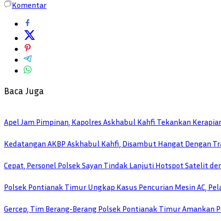
Komentar
Baca Juga
Apel Jam Pimpinan, Kapolres Askhabul Kahfi Tekankan Kerapia
Kedatangan AKBP Askhabul Kahfi, Disambut Hangat Dengan Tra
Cepat, Personel Polsek Sayan Tindak Lanjuti Hotspot Satelit d
Polsek Pontianak Timur Ungkap Kasus Pencurian Mesin AC, Pela
Gercep, Tim Berang-Berang Polsek Pontianak Timur Amankan P