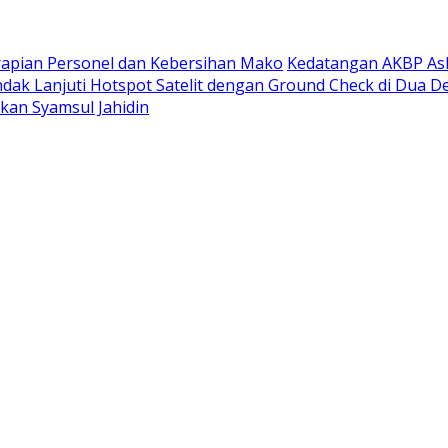
rapian Personel dan Kebersihan Mako
Kedatangan AKBP Ask
ndak Lanjuti Hotspot Satelit dengan Ground Check di Dua D
rkan Syamsul Jahidin