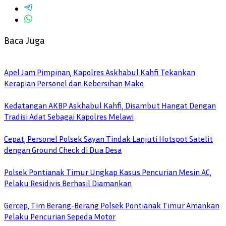
Baca Juga
Apel Jam Pimpinan, Kapolres Askhabul Kahfi Tekankan
Kerapian Personel dan Kebersihan Mako
Kedatangan AKBP Askhabul Kahfi, Disambut Hangat Dengan
Tradisi Adat Sebagai Kapolres Melawi
Cepat, Personel Polsek Sayan Tindak Lanjuti Hotspot Satelit
dengan Ground Check di Dua Desa
Polsek Pontianak Timur Ungkap Kasus Pencurian Mesin AC,
Pelaku Residivis Berhasil Diamankan
Gercep, Tim Berang-Berang Polsek Pontianak Timur Amankan
Pelaku Pencurian Sepeda Motor