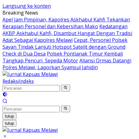
Langsung ke konten
Breaking News
Apel Jam Pimpinan, Kapolres Askhabul Kahfi Tekankan
Kerapian Personel dan Kebersihan Mako
Kedatangan
AKBP Askhabul Kahfi, Disambut Hangat Dengan Tradisi
Adat Sebagai Kapolres Melawi
Cepat, Personel Polsek
Sayan Tindak Lanjuti Hotspot Satelit dengan Ground
Check di Dua Desa
Polsek Pontianak Timur Kembali
Tangkap Pencuri Sepeda Motor
Aliansi Ormas Datangi
Polres Melawi, Laporkan Syamsul Jahidin
Redaksi
Indeks
tutup
tutup