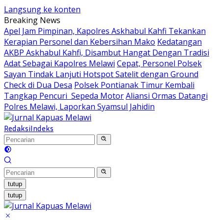
Langsung ke konten
Breaking News
Apel Jam Pimpinan, Kapolres Askhabul Kahfi Tekankan
Kerapian Personel dan Kebersihan Mako
Kedatangan
AKBP Askhabul Kahfi, Disambut Hangat Dengan Tradisi
Adat Sebagai Kapolres Melawi
Cepat, Personel Polsek
Sayan Tindak Lanjuti Hotspot Satelit dengan Ground
Check di Dua Desa
Polsek Pontianak Timur Kembali
Tangkap Pencuri Sepeda Motor
Aliansi Ormas Datangi
Polres Melawi, Laporkan Syamsul Jahidin
Redaksi
Indeks
tutup
tutup