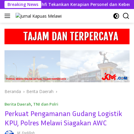
Langsung
Askhabul Kahfi Tekankan Kerapian Personel dan Kebersihan Mak
Breaking News
ke
konten
Beranda
Berita Daerah
Berita Daerah
,
TNI dan Polri
Perkuat Pengamanan Gudang Logistik
KPU, Polres Melawi Siagakan AWC
M. Fadillah