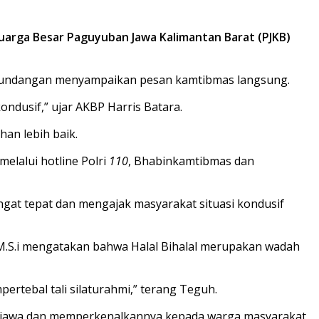
Keluarga Besar Paguyuban Jawa Kalimantan Barat (PJKB)
u undangan menyampaikan pesan kamtibmas langsung.
ondusif,” ujar AKBP Harris Batara.
an lebih baik.
elalui hotline Polri
110
, Bhabinkamtibmas dan
gat tepat dan mengajak masyarakat situasi kondusif
 M.S.i mengatakan bahwa Halal Bihalal merupakan wadah
pertebal tali silaturahmi,” terang Teguh.
a jawa dan memperkenalkannya kepada warga masyarakat