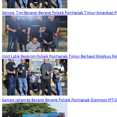
Gercep, Tim Berang-Berang Polsek Pontianak Timur Amankan P
Unit Lidik Reskrim Polsek Pontianak Timur Berhasil Ringkus 
Gercep Jatanras Berang Berang Polsek Pontianak Dipimpin IP