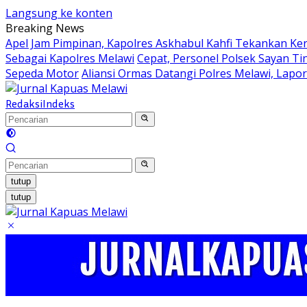
Langsung ke konten
Breaking News
Apel Jam Pimpinan, Kapolres Askhabul Kahfi Tekankan Ke
Sebagai Kapolres Melawi
Cepat, Personel Polsek Sayan Ti
Sepeda Motor
Aliansi Ormas Datangi Polres Melawi, Lapo
Redaksi
Indeks
tutup
tutup