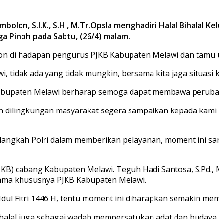
bolon, S.I.K., S.H., M.Tr.Opsla menghadiri Halal Bihalal 
a Pinoh pada Sabtu, (26/4) malam.
lon di hadapan pengurus PJKB Kabupaten Melawi dan tam
 tidak ada yang tidak mungkin, bersama kita jaga situasi k
i Kabupaten Melawi berharap semoga dapat membawa perubah
n dilingkungan masyarakat segera sampaikan kepada kami m
langkah Polri dalam memberikan pelayanan, moment ini san
JKB) cabang Kabupaten Melawi. Teguh Hadi Santosa, S.Pd.,
sama khususnya PJKB Kabupaten Melawi.
 Idul Fitri 1446 H, tentu moment ini diharapkan semakin mem
ihalal juga sebagai wadah mempersatukan adat dan buday