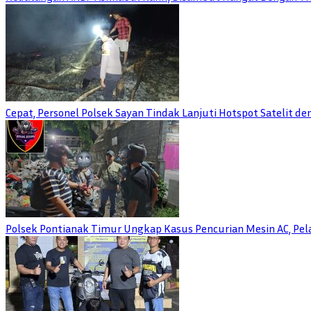
Cepat, Personel Polsek Sayan Tindak Lanjuti Hotspot Satelit d
Polsek Pontianak Timur Ungkap Kasus Pencurian Mesin AC, Pela