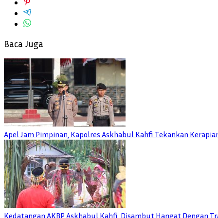
Baca Juga
Apel Jam Pimpinan, Kapolres Askhabul Kahfi Tekankan Kerapia
Kedatangan AKBP Askhabul Kahfi, Disambut Hangat Dengan Tra