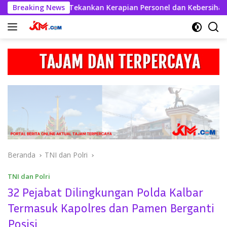
Langsung
bul Kahfi Tekankan Kerapian Personel dan Kebersihan Mako
Breaking News
ke
konten
Beranda
TNI dan Polri
TNI dan Polri
32 Pejabat Dilingkungan Polda Kalbar
Termasuk Kapolres dan Pamen Berganti
Posisi