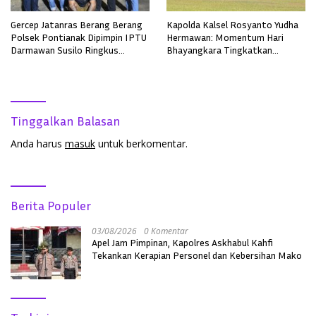
Gercep Jatanras Berang Berang
Kapolda Kalsel Rosyanto Yudha
Polsek Pontianak Dipimpin IPTU
Hermawan: Momentum Hari
Darmawan Susilo Ringkus
Bhayangkara Tingkatkan
Terduga Pelaku Pemerkosaan di
Pelayanan, Profesionalisme, dan
Boyan Tanjung
Kepercayaan Masyarakat
Tinggalkan Balasan
Anda harus
masuk
untuk berkomentar.
Berita Populer
03/08/2026
0 Komentar
Apel Jam Pimpinan, Kapolres Askhabul Kahfi
Tekankan Kerapian Personel dan Kebersihan Mako