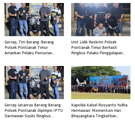
Gercep, Tim Berang-Berang
Unit Lidik Reskrim Polsek
Polsek Pontianak Timur
Pontianak Timur Berhasil
Amankan Pelaku Pencurian
Ringkus Pelaku Penggelapan
Sepeda Motor
Sepeda Motor
Gercep Jatanras Berang Berang
Kapolda Kalsel Rosyanto Yudha
Polsek Pontianak Dipimpin IPTU
Hermawan: Momentum Hari
Darmawan Susilo Ringkus
Bhayangkara Tingkatkan
Terduga Pelaku Pemerkosaan di
Pelayanan, Profesionalisme, dan
Boyan Tanjung
Kepercayaan Masyarakat