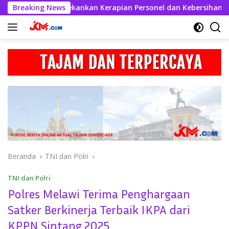
Langsung
bul Kahfi Tekankan Kerapian Personel dan Kebersihan Mako
Breaking News
ke
konten
Beranda
TNI dan Polri
TNI dan Polri
Polres Melawi Terima Penghargaan
Satker Berkinerja Terbaik IKPA dari
KPPN Sintang 2025