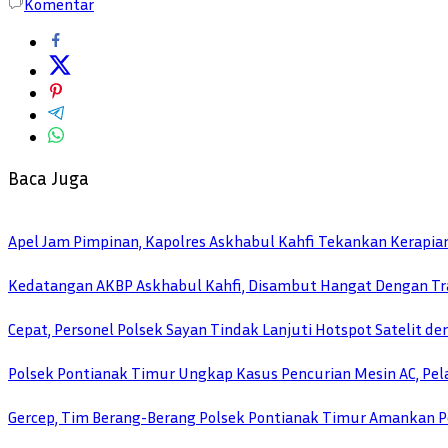
Komentar
Baca Juga
Apel Jam Pimpinan, Kapolres Askhabul Kahfi Tekankan Kerapia
Kedatangan AKBP Askhabul Kahfi, Disambut Hangat Dengan Tra
Cepat, Personel Polsek Sayan Tindak Lanjuti Hotspot Satelit d
Polsek Pontianak Timur Ungkap Kasus Pencurian Mesin AC, Pela
Gercep, Tim Berang-Berang Polsek Pontianak Timur Amankan P