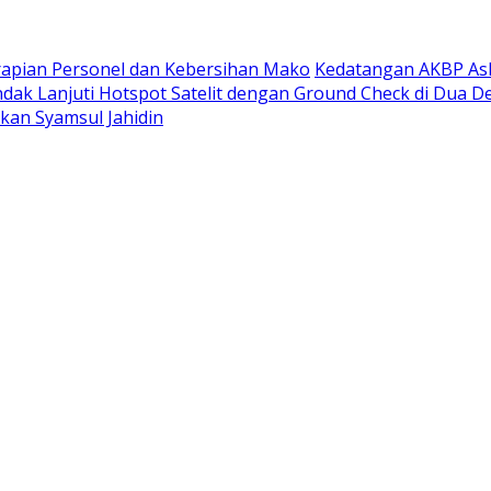
rapian Personel dan Kebersihan Mako
Kedatangan AKBP Ask
ndak Lanjuti Hotspot Satelit dengan Ground Check di Dua D
rkan Syamsul Jahidin