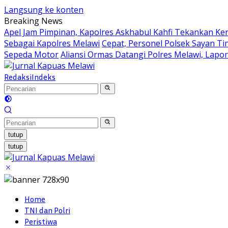
Langsung ke konten
Breaking News
Apel Jam Pimpinan, Kapolres Askhabul Kahfi Tekankan Ke
Sebagai Kapolres Melawi
Cepat, Personel Polsek Sayan Ti
Sepeda Motor
Aliansi Ormas Datangi Polres Melawi, Lapo
Redaksi
Indeks
tutup
tutup
Home
TNI dan Polri
Peristiwa