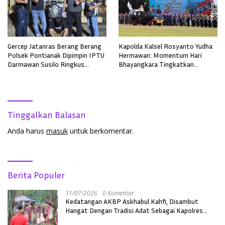
Gercep Jatanras Berang Berang
Kapolda Kalsel Rosyanto Yudha
Polsek Pontianak Dipimpin IPTU
Hermawan: Momentum Hari
Darmawan Susilo Ringkus
Bhayangkara Tingkatkan
Terduga Pelaku Pemerkosaan di
Pelayanan, Profesionalisme, dan
Boyan Tanjung
Kepercayaan Masyarakat
Tinggalkan Balasan
Anda harus
masuk
untuk berkomentar.
Berita Populer
31/07/2026
0 Komentar
Kedatangan AKBP Askhabul Kahfi, Disambut
Hangat Dengan Tradisi Adat Sebagai Kapolres
Melawi