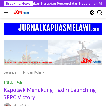
Langsung
 Kahfi Tekankan Kerapian Personel dan Kebersihan Mako
Breaking News
ke
konten
Beranda
TNI dan Polri
TNI dan Polri
Kapolsek Menukung Hadiri Launching
SPPG Victory
M. Fadhillah