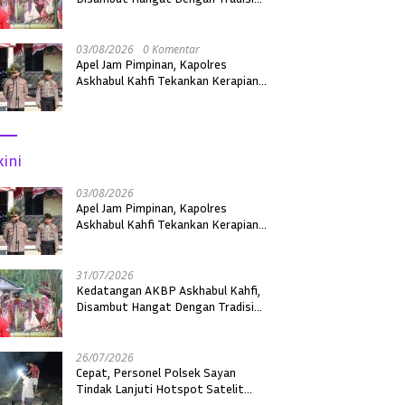
Adat Sebagai Kapolres Melawi
03/08/2026
0 Komentar
Apel Jam Pimpinan, Kapolres
Askhabul Kahfi Tekankan Kerapian
Personel dan Kebersihan Mako
kini
03/08/2026
Apel Jam Pimpinan, Kapolres
Askhabul Kahfi Tekankan Kerapian
Personel dan Kebersihan Mako
31/07/2026
Kedatangan AKBP Askhabul Kahfi,
Disambut Hangat Dengan Tradisi
Adat Sebagai Kapolres Melawi
26/07/2026
Cepat, Personel Polsek Sayan
Tindak Lanjuti Hotspot Satelit
dengan Ground Check di Dua Desa