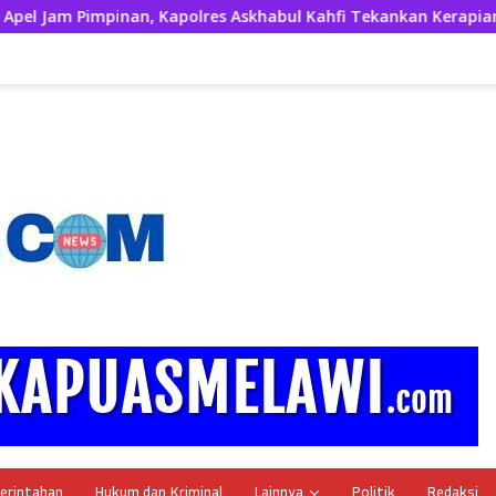
apolres Askhabul Kahfi Tekankan Kerapian Personel dan Kebers
erintahan
Hukum dan Kriminal
Lainnya
Politik
Redaksi