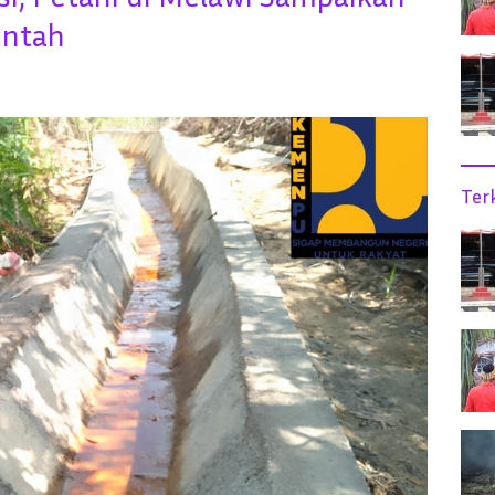
intah
Ter