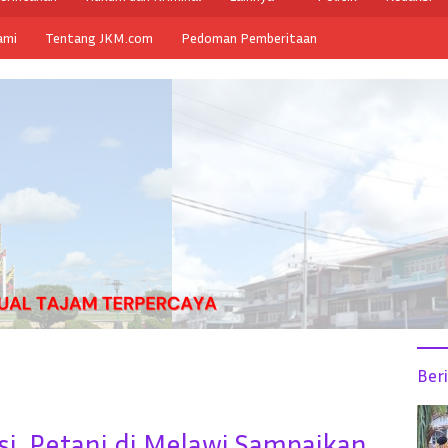
ami
Tentang JKM.com
Pedoman Pemberitaan
Ber
si, Petani di Melawi Sampaikan