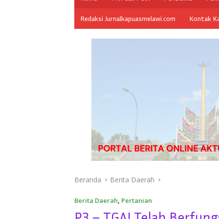
Redaksi Jurnalkapuasmelawi.com
Kontak K
Beranda
Berita Daerah
Berita Daerah
,
Pertanian
P3 – TGAI Telah Berfung