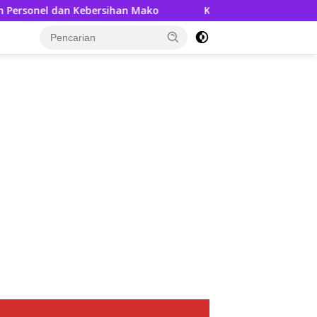
ihan Mako
Kedatangan AKBP Askhabul Kahfi, Disambut 
tutup