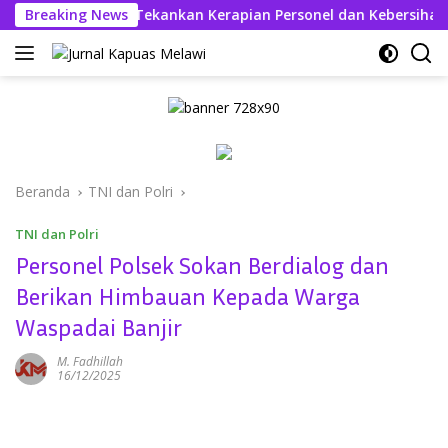
Langsung
 Askhabul Kahfi Tekankan Kerapian Personel dan Kebersihan M
Breaking News
ke
konten
Beranda
TNI dan Polri
TNI dan Polri
Personel Polsek Sokan Berdialog dan
Berikan Himbauan Kepada Warga
Waspadai Banjir
M. Fadhillah
16/12/2025