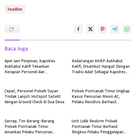
headline
Baca Juga
Apel Jam Pimpinan, Kapolres
Kedatangan AKBP Askhabul
Askhabul Kahfi Tekankan
Kahfi, Disambut Hangat Dengan
Kerapian Personel dan
Tradisi Adat Sebagai Kapolres
Kebersihan Mako
Melawi
Cepat, Personel Polsek Sayan
Polsek Pontianak Timur Ungkap
Tindak Lanjuti Hotspot Satelit
Kasus Pencurian Mesin AC,
dengan Ground Check di Dua Desa
Pelaku Residivis Berhasil
Diamankan
Gercep, Tim Berang-Berang
Unit Lidik Reskrim Polsek
Polsek Pontianak Timur
Pontianak Timur Berhasil
Amankan Pelaku Pencurian
Ringkus Pelaku Penggelapan