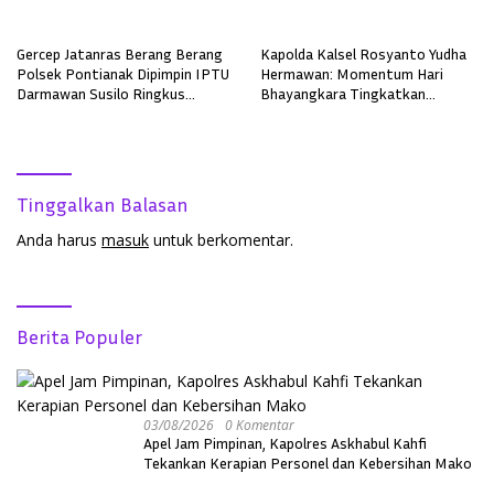
Sepeda Motor
Sepeda Motor
Gercep Jatanras Berang Berang
Kapolda Kalsel Rosyanto Yudha
Polsek Pontianak Dipimpin IPTU
Hermawan: Momentum Hari
Darmawan Susilo Ringkus
Bhayangkara Tingkatkan
Terduga Pelaku Pemerkosaan di
Pelayanan, Profesionalisme, dan
Boyan Tanjung
Kepercayaan Masyarakat
Tinggalkan Balasan
Anda harus
masuk
untuk berkomentar.
Berita Populer
03/08/2026
0 Komentar
Apel Jam Pimpinan, Kapolres Askhabul Kahfi
Tekankan Kerapian Personel dan Kebersihan Mako