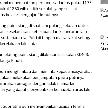
g kami menempatkan personel satlantas pukul 11.35
kul 12.50 wib di titik sekolah yang selesai
tas belajar mengajar,” imbuhnya.
oting point siang di saat jam pulang sekolah untuk
, keselamatan, ketertiban dan kelancaran lalu
ar serta hadirnya Polri di tengah masyarakat sebagai
celakaan lalu lintas.
n ploting point siang dilakukan disekolah SDN 3,
anga Pinoh.
a pun menghimbau dan meminta kepada masyarakat
g akan melakukan penjemputan putra putrinya
i arahan petugas dengan tidak memarkir
lan yang dapat menyebabkan kemacetan arus lalu
pit Supriatna pun menyampaikan ucapan terima