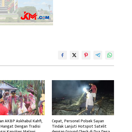
n AKBP Askhabul Kahfi,
Cepat, Personel Polsek Sayan
Hangat Dengan Tradisi
Tindak Lanjuti Hotspot Satelit
gai Kapolres Melawi
dengan Ground Check di Dua Desa