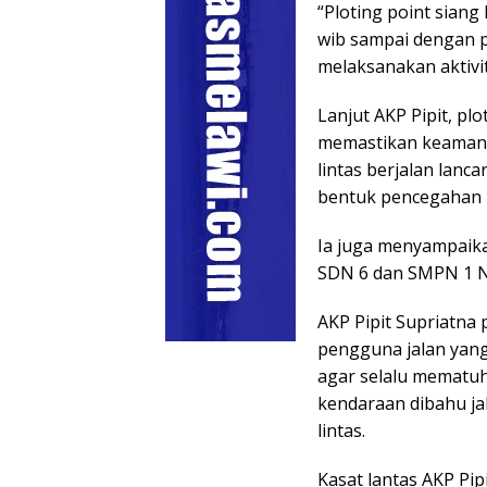
“Ploting point sian
wib sampai dengan pu
melaksanakan aktivi
Lanjut AKP Pipit, pl
memastikan keamanan
lintas berjalan lanc
bentuk pencegahan ke
Ia juga menyampaika
SDN 6 dan SMPN 1 N
AKP Pipit Supriatn
pengguna jalan yan
agar selalu mematuh
kendaraan dibahu ja
lintas.
Kasat lantas AKP Pi