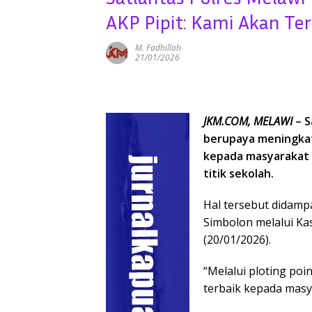
AKP Pipit: Kami Akan Te
M. Fadhillah
21/01/2026
JKM.COM, MELAWI
– S
berupaya meningka
kepada masyarakat p
titik sekolah.
Hal tersebut didamp
Simbolon melalui Kas
(20/01/2026).
“Melalui ploting po
terbaik kepada masya