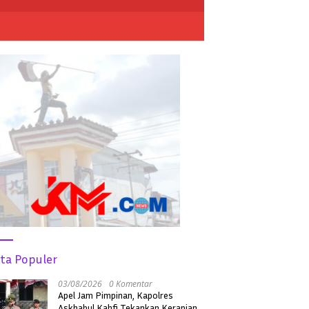
ita Populer
03/08/2026
0 Komentar
Apel Jam Pimpinan, Kapolres
Askhabul Kahfi Tekankan Kerapian