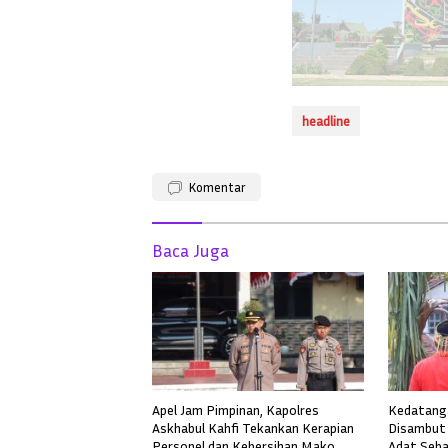
headline
Komentar
Baca Juga
Apel Jam Pimpinan, Kapolres
Kedatanga
Askhabul Kahfi Tekankan Kerapian
Disambut 
Personel dan Kebersihan Mako
Adat Seba