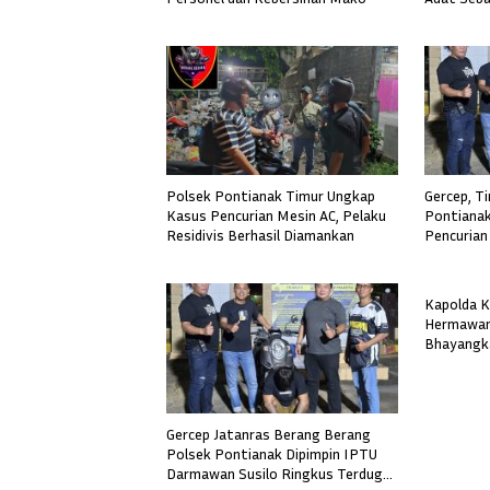
Polsek Pontianak Timur Ungkap
Gercep, T
Kasus Pencurian Mesin AC, Pelaku
Pontianak
Residivis Berhasil Diamankan
Pencurian
Kapolda K
Hermawan
Bhayangk
Pelayanan
Kepercay
Gercep Jatanras Berang Berang
Polsek Pontianak Dipimpin IPTU
Darmawan Susilo Ringkus Terduga