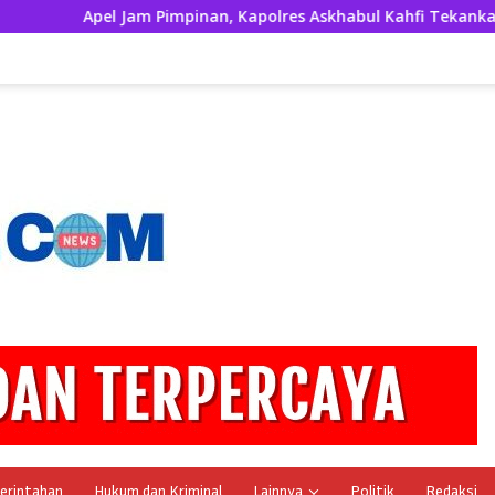
el Jam Pimpinan, Kapolres Askhabul Kahfi Tekankan Kerapian P
erintahan
Hukum dan Kriminal
Lainnya
Politik
Redaksi