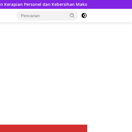
ersonel dan Kebersihan Mako
Kedatangan AKBP Askhabu
tutup