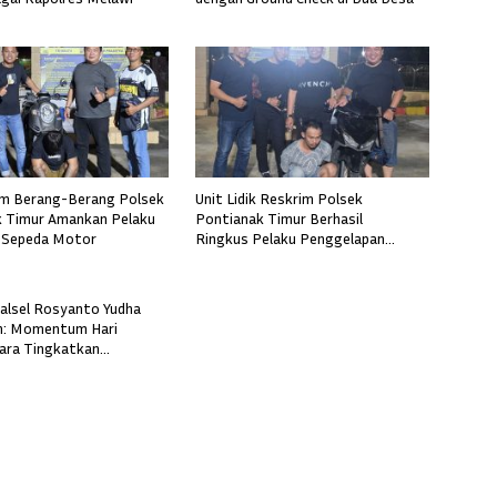
im Berang-Berang Polsek
Unit Lidik Reskrim Polsek
 Timur Amankan Pelaku
Pontianak Timur Berhasil
 Sepeda Motor
Ringkus Pelaku Penggelapan
Sepeda Motor
alsel Rosyanto Yudha
: Momentum Hari
ara Tingkatkan
, Profesionalisme, dan
aan Masyarakat