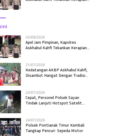
Personel dan Kebersihan Mako
kini
03/08/2026
Apel Jam Pimpinan, Kapolres
Askhabul Kahfi Tekankan Kerapian
Personel dan Kebersihan Mako
31/07/2026
Kedatangan AKBP Askhabul Kahfi,
Disambut Hangat Dengan Tradisi
Adat Sebagai Kapolres Melawi
26/07/2026
Cepat, Personel Polsek Sayan
Tindak Lanjuti Hotspot Satelit
dengan Ground Check di Dua Desa
24/07/2026
Polsek Pontianak Timur Kembali
Tangkap Pencuri Sepeda Motor