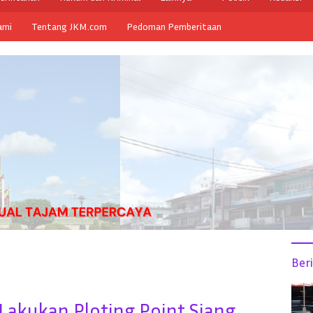
ami
Tentang JKM.com
Pedoman Pemberitaan
Ber
Lakukan Ploting Point Siang,