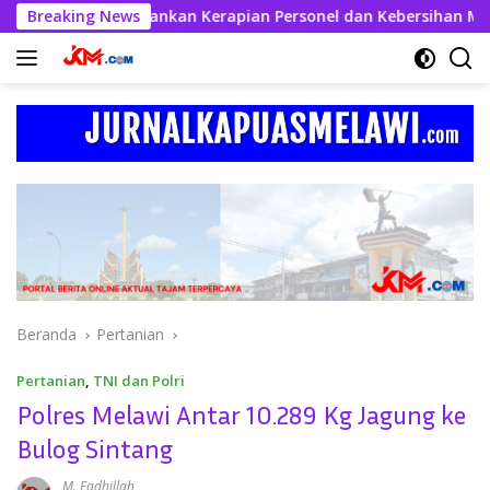
Langsung
bul Kahfi Tekankan Kerapian Personel dan Kebersihan Mako
Breaking News
ke
konten
Beranda
Pertanian
Pertanian
,
TNI dan Polri
Polres Melawi Antar 10.289 Kg Jagung ke
Bulog Sintang
M. Fadhillah