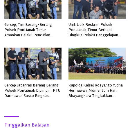
Gercep, Tim Berang-Berang
Unit Lidik Reskrim Polsek
Polsek Pontianak Timur
Pontianak Timur Berhasil
Amankan Pelaku Pencurian
Ringkus Pelaku Penggelapan
Sepeda Motor
Sepeda Motor
Gercep Jatanras Berang Berang
Kapolda Kalsel Rosyanto Yudha
Polsek Pontianak Dipimpin IPTU
Hermawan: Momentum Hari
Darmawan Susilo Ringkus
Bhayangkara Tingkatkan
Terduga Pelaku Pemerkosaan di
Pelayanan, Profesionalisme, dan
Boyan Tanjung
Kepercayaan Masyarakat
Tinggalkan Balasan