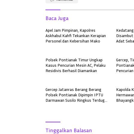
Baca Juga
Apel Jam Pimpinan, Kapolres
Kedatanga
Askhabul Kahfi Tekankan Kerapian
Disambut 
Personel dan Kebersihan Mako
Adat Seba
Polsek Pontianak Timur Ungkap
Gercep, T
Kasus Pencurian Mesin AC, Pelaku
Pontianak
Residivis Berhasil Diamankan
Pencurian
Gercep Jatanras Berang Berang
Kapolda K
Polsek Pontianak Dipimpin IPTU
Hermawan
Darmawan Susilo Ringkus Terduga
Bhayangk
Pelaku Pemerkosaan di Boyan
Pelayanan
Tanjung
Kepercay
Tinggalkan Balasan