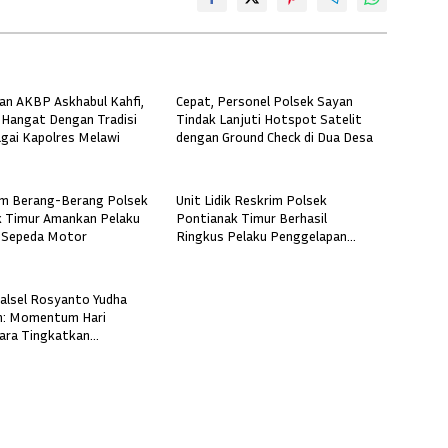
n AKBP Askhabul Kahfi,
Cepat, Personel Polsek Sayan
Hangat Dengan Tradisi
Tindak Lanjuti Hotspot Satelit
gai Kapolres Melawi
dengan Ground Check di Dua Desa
im Berang-Berang Polsek
Unit Lidik Reskrim Polsek
 Timur Amankan Pelaku
Pontianak Timur Berhasil
 Sepeda Motor
Ringkus Pelaku Penggelapan
Sepeda Motor
alsel Rosyanto Yudha
: Momentum Hari
ara Tingkatkan
, Profesionalisme, dan
aan Masyarakat