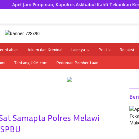
Jam Pimpinan, Kapolres Askhabul Kahfi Tekankan Kerapian Pers
erintahan
Hukum dan Kriminal
Lainnya
Politik
Redaksi
ami
Tentang JKM.com
Pedoman Pemberitaan
Ber
Sat Samapta Polres Melawi
i SPBU