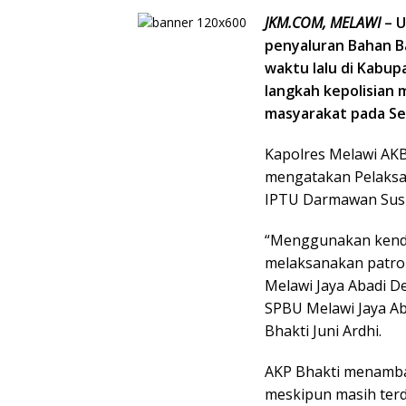
JKM.COM, MELAWI
– U
penyaluran Bahan B
waktu lalu di Kabup
langkah kepolisian
masyarakat pada Sel
Kapolres Melawi AKB
mengatakan Pelaksa
IPTU Darmawan Susi
“Menggunakan kendar
melaksanakan patroli
Melawi Jaya Abadi D
SPBU Melawi Jaya A
Bhakti Juni Ardhi.
AKP Bhakti menambah
meskipun masih terd