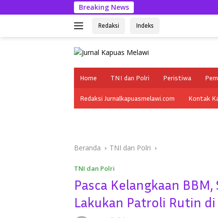
Langsung
Breaking News
Apel 
ke
konten
Redaksi
Indeks
tutup
Home
TNI dan Polri
Peristiwa
Pem
Redaksi Jurnalkapuasmelawi.com
Kontak K
Beranda
TNI dan Polri
TNI dan Polri
Pasca Kelangkaan BBM, 
Lakukan Patroli Rutin d