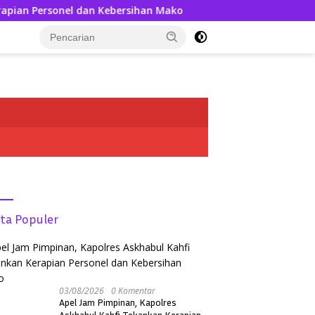
onel dan Kebersihan Mako
Kedatangan AKBP Askhabul Ka
tutup
ita Populer
03/08/2026
0 Komentar
Apel Jam Pimpinan, Kapolres
Askhabul Kahfi Tekankan Kerapian